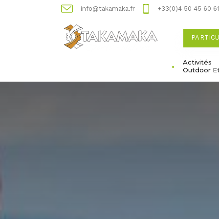
info@takamaka.fr
+33(0)4 50 45 60 6
PARTIC
Activités
Outdoor E