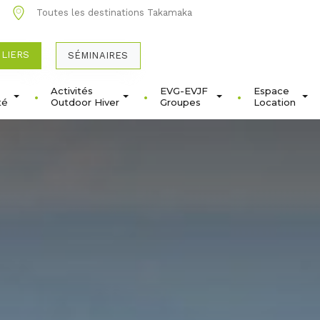
1
Toutes les destinations Takamaka
ULIERS
SÉMINAIRES
Activités
EVG-EVJF
Espace
té
Outdoor Hiver
Groupes
Location