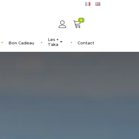
0
Les +
Bon Cadeau
Contact
Taka