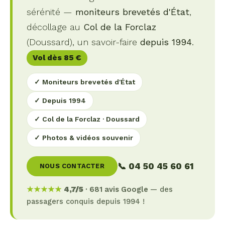
sérénité —
moniteurs brevetés d'État
,
décollage au
Col de la Forclaz
(Doussard), un savoir-faire
depuis 1994
.
Vol dès 85 €
✓ Moniteurs brevetés d'État
✓ Depuis 1994
✓ Col de la Forclaz · Doussard
✓ Photos & vidéos souvenir
📞 04 50 45 60 61
NOUS CONTACTER
★★★★★
4,7/5
· 681 avis Google
— des
passagers conquis depuis 1994 !