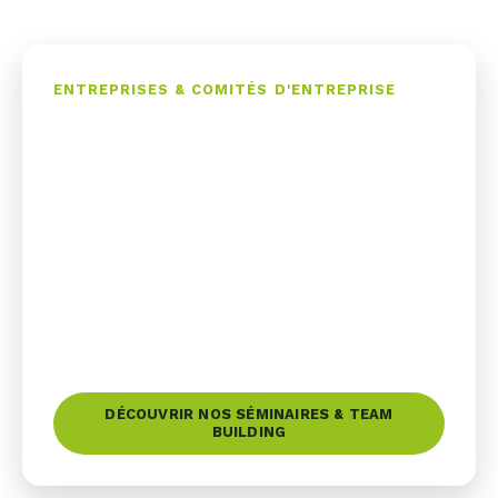
ENTREPRISES & COMITÉS D'ENTREPRISE
Séminaire, team building &
soirées à Annecy
Takamaka Annecy, c'est aussi
l'espace dédié
aux entreprises
. Depuis 1994, nous concevons
et produisons vos événements professionnels
sur mesure :
team building au bord du lac,
incentives, soirées d'entreprise et activités CE
/ CSE
. Producteur de nos propres animations,
on vous garantit de l'inédit, clés en main.
DÉCOUVRIR NOS SÉMINAIRES & TEAM
BUILDING