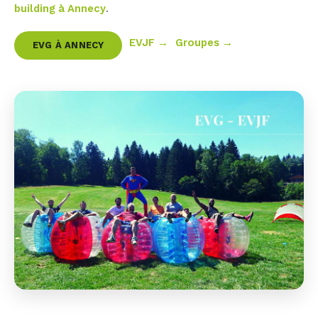
building à Annecy
.
EVJF →
Groupes →
EVG À ANNECY