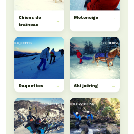
Chiens de
Motoneige
→
→
traîneau
Raquettes
→
Ski joëring
→