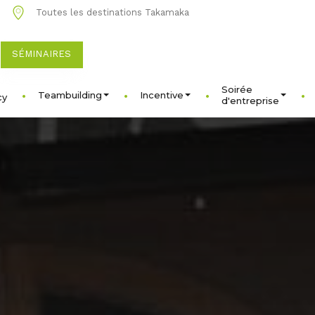
1
Toutes les destinations Takamaka
SÉMINAIRES
Soirée
Teambuilding
Incentive
cy
d'entreprise