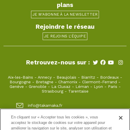
plans
JE M'ABONNE À LA NEWSLETTER
Rejoindre le réseau
JE REJOINS L'ÉQUIPE
Retrouvez-nous sur :
Aix-les-Bains
-
Annecy
-
Beaujolais
-
Biarritz
-
Bordeaux
-
Bourgogne
-
Bretagne
-
Chamonix
-
Clermont-Ferrand
-
Genève
-
Grenoble
-
La Clusaz
-
Léman
-
Lyon
-
Paris
-
Strasbourg
-
Tarentaise
info@takamaka.fr
+33(0)4 50 45 60 61
En cliquant sur « Accepter tous les cookies », vous
acceptez le stockage de cookies sur votre appareil pour
23, Faubourg Sainte Claire 74000 Annecy
améliorer la navigation sur le site, analyser son utilisation et