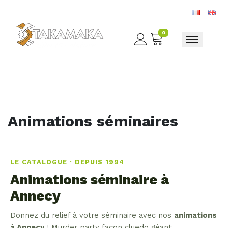
0
Toggle nav
Animations séminaires
LE CATALOGUE · DEPUIS 1994
Animations séminaire à
Annecy
Donnez du relief à votre séminaire avec nos
animations
à Annecy
! Murder party façon cluedo géant,