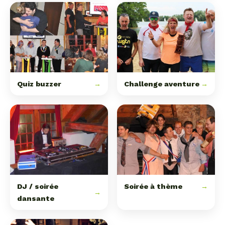
Quiz buzzer
→
Challenge aventure
→
DJ / soirée
Soirée à thème
→
→
dansante