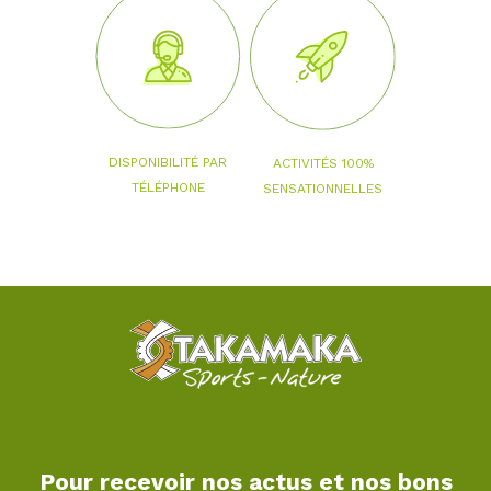
DISPONIBILITÉ PAR
ACTIVITÉS 100%
TÉLÉPHONE
SENSATIONNELLES
Pour recevoir nos actus et nos bons