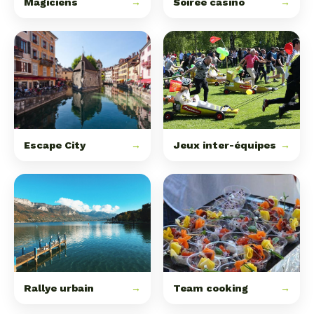
Magiciens
→
Soirée casino
→
Escape City
→
Jeux inter-équipes
→
Rallye urbain
→
Team cooking
→