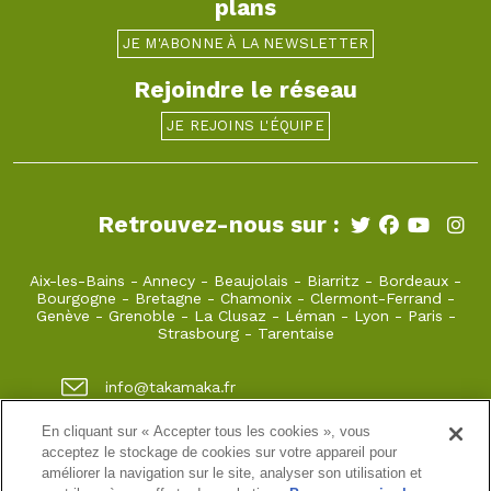
plans
JE M'ABONNE À LA NEWSLETTER
Rejoindre le réseau
JE REJOINS L'ÉQUIPE
Retrouvez-nous sur :
Aix-les-Bains
-
Annecy
-
Beaujolais
-
Biarritz
-
Bordeaux
-
Bourgogne
-
Bretagne
-
Chamonix
-
Clermont-Ferrand
-
Genève
-
Grenoble
-
La Clusaz
-
Léman
-
Lyon
-
Paris
-
Strasbourg
-
Tarentaise
info@takamaka.fr
+33(0)4 50 45 60 61
En cliquant sur « Accepter tous les cookies », vous
acceptez le stockage de cookies sur votre appareil pour
23, Faubourg Sainte Claire 74000 Annecy
améliorer la navigation sur le site, analyser son utilisation et