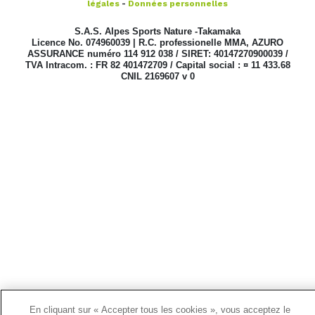
légales
-
Données personnelles
S.A.S. Alpes Sports Nature -Takamaka
Licence No. 074960039 | R.C. professionelle MMA, AZURO
ASSURANCE numéro 114 912 038 / SIRET: 40147270900039 /
TVA Intracom. : FR 82 401472709 / Capital social : ¤ 11 433.68
CNIL 2169607 v 0
En cliquant sur « Accepter tous les cookies », vous acceptez le