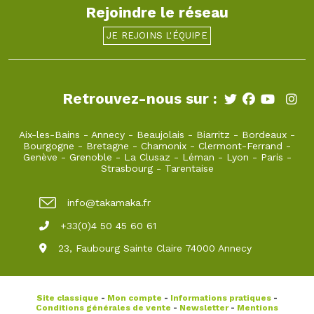
Rejoindre le réseau
JE REJOINS L'ÉQUIPE
Retrouvez-nous sur :
Aix-les-Bains
-
Annecy
-
Beaujolais
-
Biarritz
-
Bordeaux
-
Bourgogne
-
Bretagne
-
Chamonix
-
Clermont-Ferrand
-
Genève
-
Grenoble
-
La Clusaz
-
Léman
-
Lyon
-
Paris
-
Strasbourg
-
Tarentaise
info@takamaka.fr
+33(0)4 50 45 60 61
23, Faubourg Sainte Claire 74000 Annecy
Site classique
-
Mon compte
-
Informations pratiques
-
Conditions générales de vente
-
Newsletter
-
Mentions