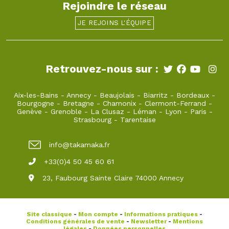
Rejoindre le réseau
JE REJOINS L'ÉQUIPE
Retrouvez-nous sur :
Aix-les-Bains
-
Annecy
-
Beaujolais
-
Biarritz
-
Bordeaux
-
Bourgogne
-
Bretagne
-
Chamonix
-
Clermont-Ferrand
-
Genève
-
Grenoble
-
La Clusaz
-
Léman
-
Lyon
-
Paris
-
Strasbourg
-
Tarentaise
info@takamaka.fr
+33(0)4 50 45 60 61
23, Faubourg Sainte Claire 74000 Annecy
Site classique
-
Mon compte
-
Informations pratiques
-
Conditions générales de vente
-
Newsletter
-
Mentions
légales
-
Données personnelles