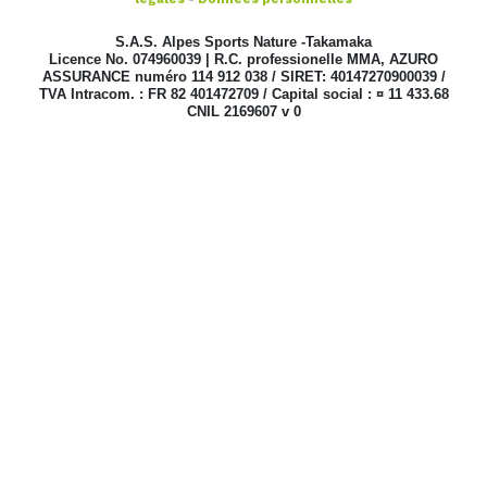
S.A.S. Alpes Sports Nature -Takamaka
Licence No. 074960039 | R.C. professionelle MMA, AZURO
ASSURANCE numéro 114 912 038 / SIRET: 40147270900039 /
TVA Intracom. : FR 82 401472709 / Capital social : ¤ 11 433.68
CNIL 2169607 v 0