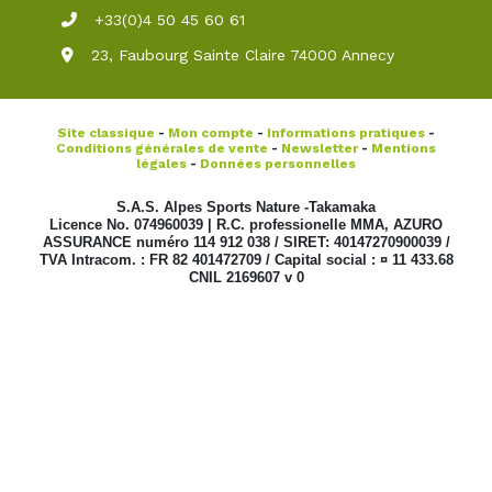
+33(0)4 50 45 60 61
23, Faubourg Sainte Claire 74000 Annecy
Site classique
-
Mon compte
-
Informations pratiques
-
Conditions générales de vente
-
Newsletter
-
Mentions
légales
-
Données personnelles
S.A.S. Alpes Sports Nature -Takamaka
Licence No. 074960039 | R.C. professionelle MMA, AZURO
ASSURANCE numéro 114 912 038 / SIRET: 40147270900039 /
TVA Intracom. : FR 82 401472709 / Capital social : ¤ 11 433.68
CNIL 2169607 v 0